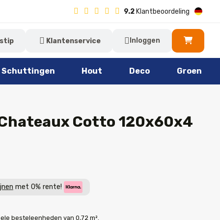
9.2
Klantbeoordeling
Inloggen
stip
Klantenservice
Schuttingen
Hout
Deco
Groen
Chateaux Cotto 120x60x4
ijnen
met 0% rente!
hele besteleenheden van 0,72 m².