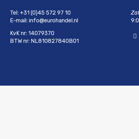
Tel:
+31 (0)45 572 97 10
Za
E-mail:
info@eurohandel.nl
9:0
KvK nr: 14079370
BTW nr: NL810827840B01