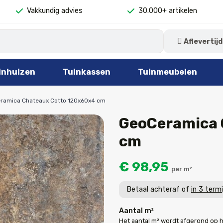
Vakkundig advies
30.000+ artikelen
Aflevertijd
inhuizen
Tuinkassen
Tuinmeubelen
ramica Chateaux Cotto 120x60x4 cm
GeoCeramica 
cm
€ 98,95
per m²
Betaal achteraf of
in 3 term
Aantal m²
Het aantal m² wordt afgerond op 